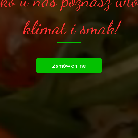
lko u nas poznasz wło
klimat i smak!
Zamów online